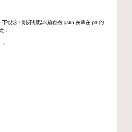
正一下觀念，剛好想起以前看過
gslin
長輩在
ptt
的
同意。
」。