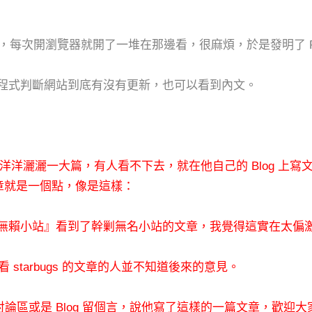
og)，每次開瀏覽器就開了
一堆在那邊看，很麻煩，於是發明了 
用程式判斷網站到底有沒有
更新，也可以看到內文。
寫了洋洋灑灑一大篇，有人
看不下去，就在他自己的 Blog 上寫文
篇文章就是一個點，像是這樣：
無賴小站』
看到了幹剿
無名小站的文章，我覺得這實在太偏激了，b
starbugs 的文章的
人並不知道後來的意見。
區或是 Blog 留個言，
說他寫了這樣的一篇文章，歡迎大