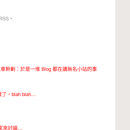
RSS。
章幹剿：於是一堆 Blog 都在講無
名小站的事
lah blah…
家來討論…