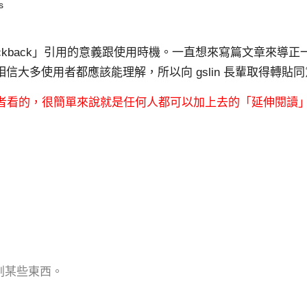
s
ckback」引用的意義跟使用時機。一直想來寫篇文章來導
相信大多使用者都應該能理解，所以向 gslin 長輩取得轉貼
給作者看的，很簡單來說就是任何
人都可以加上去的「延伸閱讀
剿某些東西。