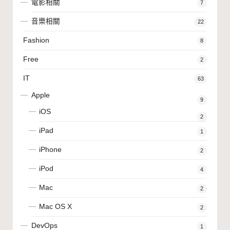
電影相關
7
音樂相關
22
Fashion
8
Free
2
IT
63
Apple
9
iOS
2
iPad
1
iPhone
2
iPod
4
Mac
2
Mac OS X
2
DevOps
1