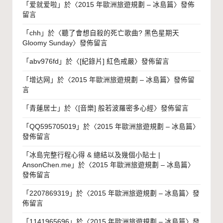
「
爱就爱啦
」於〈
2015 年歐洲旅遊規劃 – 冰島篇
〉發佈
留言
「
chh
」於〈
聽了會想自殺的死亡歌曲? 黑色星期天
Gloomy Sunday
〉發佈留言
「
abv976fd
」於〈
[紀錄片] 紅色戒嚴
〉發佈留言
「
增达网
」於〈
2015 年歐洲旅遊規劃 – 冰島篇
〉發佈留
言
「
青蓮居士
」於〈
[音樂] 般若波羅密多心經
〉發佈留言
「
QQ595705019
」於〈
2015 年歐洲旅遊規劃 – 冰島篇
〉
發佈留言
「
冰島完整行程心得 & 總結以及幾個小貼士 |
AnsonChen.me
」於〈
2015 年歐洲旅遊規劃 – 冰島篇
〉
發佈留言
「
2207869319
」於〈
2015 年歐洲旅遊規劃 – 冰島篇
〉發
佈留言
「
1141965696
」於〈
2015 年歐洲旅遊規劃 – 冰島篇
〉發