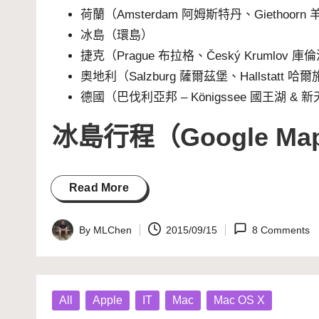
荷蘭（Amsterdam 阿姆斯特丹、Giethoorn 
冰島
（環島）
捷克（Prague 布拉格、Český Krumlov 庫
奧地利（Salzburg 薩爾茲堡、Hallstatt 
德國（巴伐利亞邦 – Königssee 國王湖 & 
冰島行程（
Google 
Read More
By
MLChen
2015/09/15
8 Comments
Posted
by
Posted
All
Apple
IT
Mac
Mac OS X