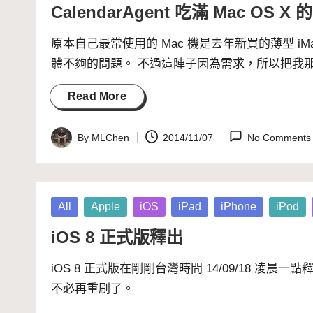
in
CalendarAgent 吃滿 Mac OS X 
原本自己最常使用的 Mac 機是去年新買的薄型 iM
體不夠的問題。 不過這陣子因為需求，所以把我那台用了
Read More
By
MLChen
2014/11/07
No Comments
Posted
by
Posted
All
Apple
iOS
iPad
iPhone
iPod
in
iOS 8 正式版釋出
iOS 8
正式版在剛剛台灣時間 14/09/18 凌晨一
不必再重刷了。