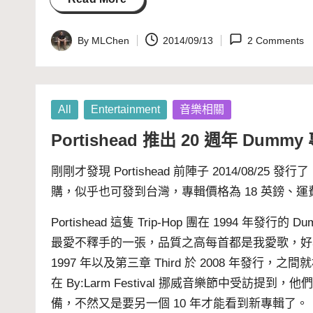
By
MLChen
2014/09/13
2 Comments
Posted
by
Posted
All
Entertainment
音樂相關
in
Portishead 推出 20 週年 Du
剛剛才發現
Portishead
前陣子
2014/08/25
發行了
購
，似乎也可發到台灣，專輯價格為 18 英鎊、運費 8
Portishead 這隻 Trip-Hop 團在 1994
最愛不釋手的一張，品質之高每首都是我愛歌，
1997 年以及第三章
Third
於 2008 年發行，之間就
在 By:Larm Festival 挪威音樂節中受
備，不然又是要另一個 10 年才能看到新專輯了。