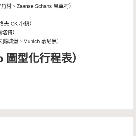
羊角村、Zaanse Schans 風車村）
倫洛夫 CK 小鎮）
哈爾施塔特）
新天鹅城堡、Munich 慕尼黑）
Map 圖型化行程表
）