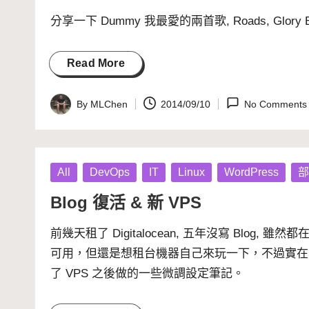
分享一下 Dummy 我最愛的兩首歌, Roads, Glory B
Read More
By
MLChen
2014/09/10
No Comments
Posted
by
Posted
All
DevOps
IT
Linux
WordPress
部
in
Blog 復活 & 新 VPS
前幾天租了
Digitalocean
, 五年沒寫 Blog, 雖然都
可用，但還是想租台機器自己來玩一下，不過實在太久
了 VPS 之後做的一些微調設定筆記。