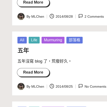
Read More
By
MLChen
2014/08/28
2 Comments
Posted
by
Posted
All
Life
Murmuring
部落格
in
五年
五年沒寫 blog 了，荒廢好久。
Read More
By
MLChen
2014/08/25
No Comments
Posted
by