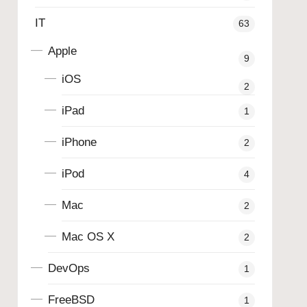
IT
63
Apple
9
iOS
2
iPad
1
iPhone
2
iPod
4
Mac
2
Mac OS X
2
DevOps
1
FreeBSD
1