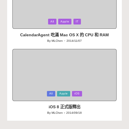
Posted
All
Apple
IT
in
CalendarAgent 吃滿 Mac OS X 的 CPU 和 RAM
By
MLChen
2014/11/07
Posted
by
Posted
All
Apple
iOS
in
iOS 8 正式版釋出
By
MLChen
2014/09/18
Posted
by