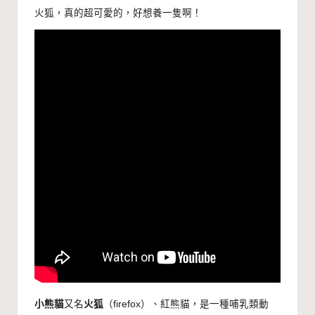
火狐，真的超可愛的，好想養一隻啊！
小熊貓
又名
火狐
（firefox）、紅熊貓，是一種
哺乳類
動