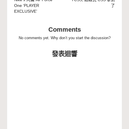
navigation
One ‘PLAYER
了
EXCLUSIVE’
Comments
No comments yet. Why don’t you start the discussion?
發表迴響