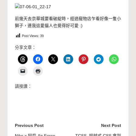
前幾天去京華城要看
破綻
時，經過寵物店乍看好像一隻小
獅子，連我這愛貓人也覺得好可愛 :)
Post Views:
39
分享文章：
請按讚：
Post
Previous Post
Next Post
Nike x 阿扁 Air Force
TCSS, 超越式 CSS 拿到