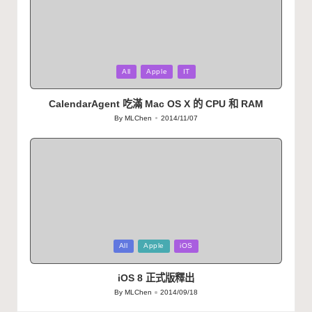
Posted
All
Apple
IT
in
CalendarAgent 吃滿 Mac OS X 的 CPU 和 RAM
By
MLChen
2014/11/07
Posted
by
Posted
All
Apple
iOS
in
iOS 8 正式版釋出
By
MLChen
2014/09/18
Posted
by