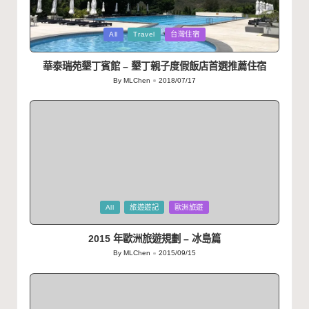
Posted
All
Travel
台灣住宿
in
華泰瑞苑墾丁賓館 – 墾丁親子度假飯店首選推薦住宿
By
MLChen
2018/07/17
Posted
by
Posted
All
旅遊遊記
歐洲旅遊
in
2015 年歐洲旅遊規劃 – 冰島篇
By
MLChen
2015/09/15
Posted
by