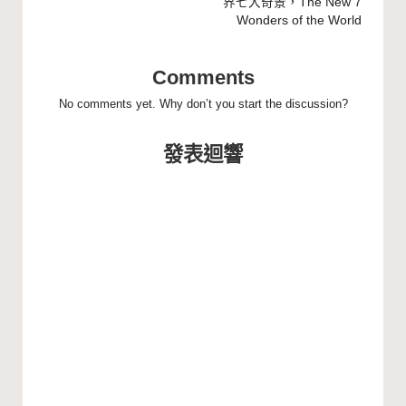
界七大奇景，The New 7
Wonders of the World
Comments
No comments yet. Why don’t you start the discussion?
發表迴響