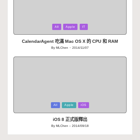
Posted
All
Apple
IT
in
CalendarAgent 吃滿 Mac OS X 的 CPU 和 RAM
By
MLChen
2014/11/07
Posted
by
Posted
All
Apple
iOS
in
iOS 8 正式版釋出
By
MLChen
2014/09/18
Posted
by