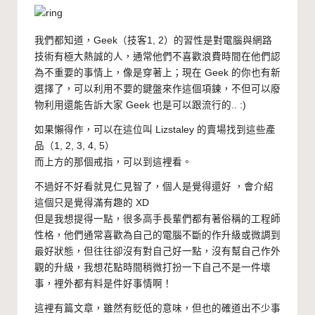
我們都知道，
Geek
（技客
1
,
2
）的習性是對電腦與網路
技術有極大熱誠的人，通常他們不喜歡浪費時間在他們認
為不重要的事情上，像是穿著上；現在 Geek 的你也有新
選擇了，可以利用不要的鍵盤來作這個項鍊，不但可以廢
物利用還能告訴大家 Geek 也是可以跟流行的.. :)
如果懶得作，可以在這位叫 Lizstaley 的
賣場
找到這些產
品（
1
,
2
,
3
,
4
,
5
）
而上方的那個戒指，可以到這裡
看
。
不過好不好看就見仁見智了，個人是覺得還好 ，會介紹
這個只是覺得滿有趣的 XD
但是我想提得一點，很多高手長輩們都有著俗稱的工程師
性格，他們通常喜歡為自己的電腦不斷的作升級或微調到
最好狀態，但往往卻沒有對自己好一點，沒有幫自己作外
觀的升級，我想花點時間稍微打扮一下自己不是一件壞
事，裡外都有料是件好事情啊！
這裡有篇
文章
，雖然有貶低的意味，但也的確道出不少事