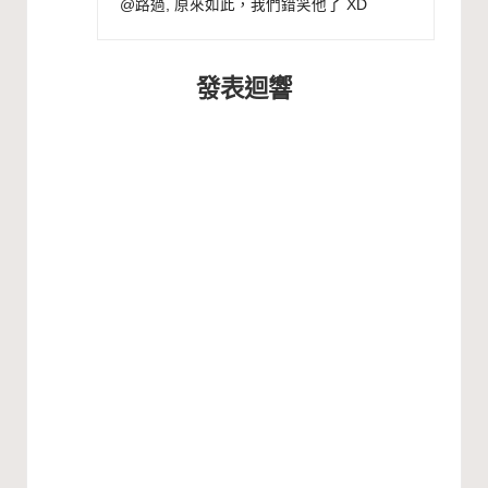
@路過, 原來如此，我們錯笑他了 XD
發表迴響