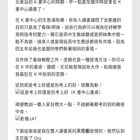
北車站的 K 書中心的時期，早一點甚至國中時就會去 K
書中心讀書了。
在 K 書中心的生態滿有趣，有些人讀書讀悶了去那邊的
目的只是為了看妹/把妹，這些行為妳可以視為在紓解學
測與指考的壓力，稱它是高中生聯誼廳或是把妹集中營一
點不為過，過來人或是現役高中生應該都很有共鳴，因為
四五年前我也是跟同學們幹著相同的事情。
另外除了看妹解壓之外，塗鴉也是一種發洩方法，你可以
在 K 中的書桌、牆壁、天花板發現這些大作，貼個幾張
我最近在 K 中拍到的塗鴉。
這到底是考上好還是別考上的好，很難為勒！
順便教訓一番人家目標大一點，不過躺著都考的到的確很
中肯。
下面這兩張是我在雙人讀書房的
天花板
發現的，居然玩到
天花板了 Orz