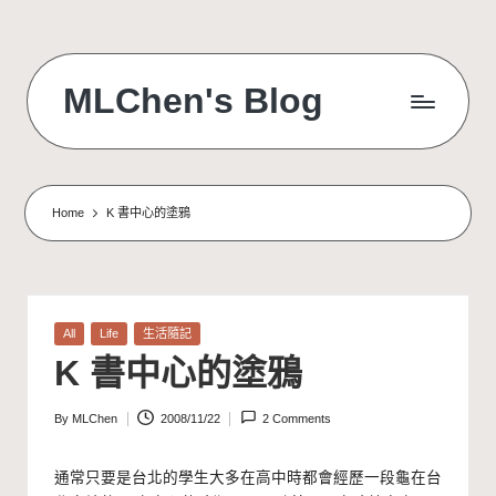
Skip
to
MLChen's Blog
content
Home
K 書中心的塗鴉
Posted
All
Life
生活隨記
in
K 書中心的塗鴉
By
MLChen
2008/11/22
2 Comments
Posted
by
通常只要是台北的學生大多在高中時都會經歷一段龜在台