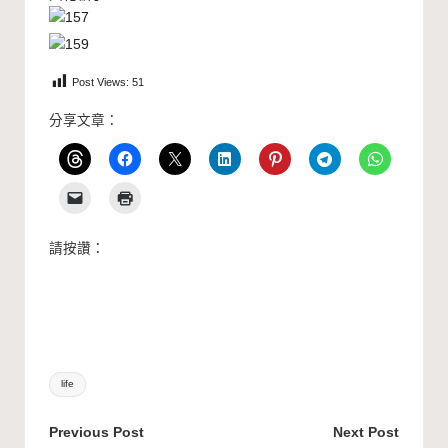
Post Views:
51
分享文章：
請按讚：
Tags:
life
Post
Previous Post
Next Post