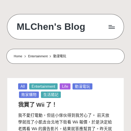
Skip
to
MLChen's Blog
content
Home
Entertainment
動漫電玩
Posted
All
Entertainment
Life
動漫電玩
in
敗家購物
生活隨記
我買了 Wii 了！
我不愛打電動，但這小傢伙得到我芳心了。 前天放
學就找了小凱去台北地下街看 Wii 報價，於是決定給
老媽看 Wii 的廣告影片，結果就答應幫買了。昨天就