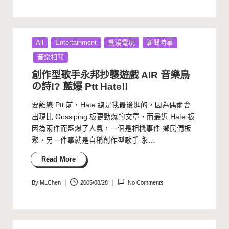
by
Posted
All
Entertainment
動漫電玩
新聞時事
in
音樂相關
創作型歌手永邦抄襲遊戲 AIR 音樂鳥
の詩!? 藍爆 Ptt Hate!!
要離線 Ptt 前，Hate 總是我最後逛的，因為偶爾會
出現比 Gossiping 板更勁爆的文章，而最近 Hate 板
因為兩件而藍爆了人氣，一個是相機事件 鄉民們板
聚，另一件事就是自稱創作型歌手 永…
Read More
By
MLChen
2005/08/28
No Comments
Posted
by