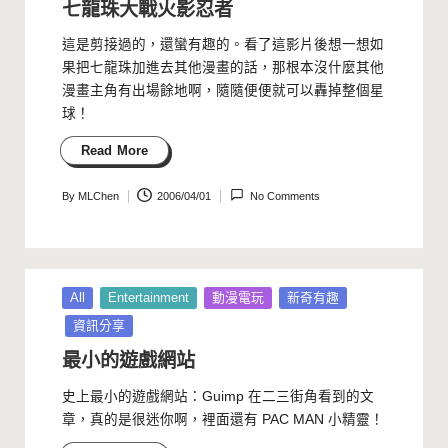
七龍珠大戰火影忍者
這是剪接過的，還蠻有趣的。看了這影片後想一想如
果把七龍珠加進去其他漫畫的話，那根本沒什麼其他
漫畫主角有出場餘地啊，隨隨便便就可以轟掉整個星
球！
Read More
By
MLChen
2006/04/01
No Comments
Posted
by
Posted
All
Entertainment
動漫電玩
新奇有趣
in
資訊分享
最小的遊戲網站
史上最小的遊戲網站：Guimp 在二三街角看到的文
章，真的是很迷你啊，裡面還有 PAC MAN 小精靈！