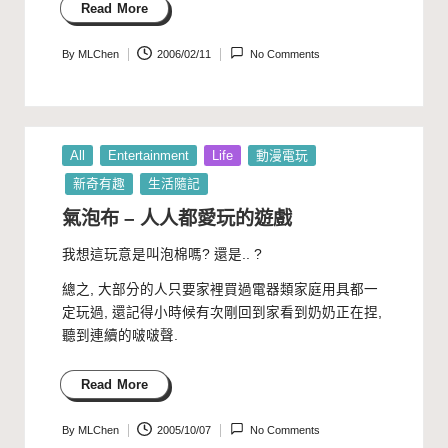
Read More
By
MLChen
2006/02/11
No Comments
Posted
by
Posted
All
Entertainment
Life
動漫電玩
in
新奇有趣
生活隨記
氣泡布 – 人人都愛玩的遊戲
我想這玩意是叫泡棉嗎? 還是.. ?
總之, 大部分的人只要家裡買過電器類家庭用具都一
定玩過, 還記得小時候有次剛回到家看到奶奶正在捏,
聽到連續的啵啵聲.
Read More
By
MLChen
2005/10/07
No Comments
Posted