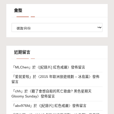
分
彙整
頁
彙
整
近期留言
「
MLChen
」於〈
[紀錄片] 紅色戒嚴
〉發佈留言
「
爱就爱啦
」於〈
2015 年歐洲旅遊規劃 – 冰島篇
〉發佈
留言
「
chh
」於〈
聽了會想自殺的死亡歌曲? 黑色星期天
Gloomy Sunday
〉發佈留言
「
abv976fd
」於〈
[紀錄片] 紅色戒嚴
〉發佈留言