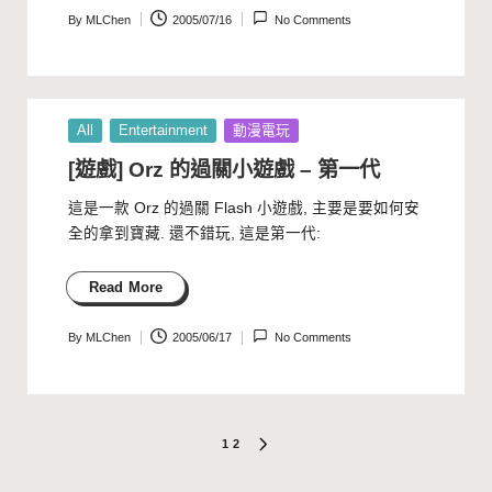
By
MLChen
2005/07/16
No Comments
Posted
by
Posted
All
Entertainment
動漫電玩
in
[遊戲] Orz 的過關小遊戲 – 第一代
這是一款 Orz 的過關 Flash 小遊戲, 主要是要如何安
全的拿到寶藏. 還不錯玩, 這是第一代:
Read More
By
MLChen
2005/06/17
No Comments
Posted
by
文
1
2
NEXT
PAGE
章