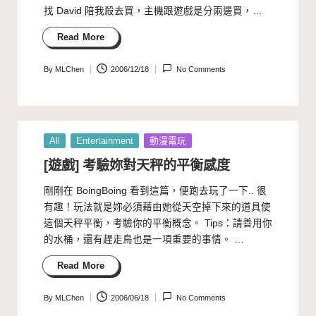
找 David 陪我殺去買，主機跟遊戲是分兩邊買，…
Read More
By
MLChen
2006/12/18
No Comments
Posted
by
Posted
All
Entertainment
動漫電玩
in
[遊戲] 考驗妳對天秤的平衡感度
剛剛在 BoingBoing 看到這篇，便跑去玩了一下.. 很
有趣！玩法就是妳必須藉由她從天空掉下來的道具使
這個天秤平衡，考驗你的平衡概念。 Tips：請善用你
的水桶，還有趕走鳥也是一項重要的事情。 …
Read More
By
MLChen
2006/06/18
No Comments
Posted