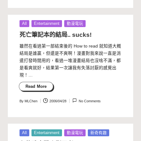
by
Posted
All
Entertainment
動漫電玩
in
死亡筆記本的結局.. sucks!
雖然在看過第一部結束後的 How to read 就知道大概
結局是誰贏，但還是不爽啊！漫畫對我來說一直是消
遣打發時間用的，看過一堆漫畫結局也沒啥不滿，都
是看爽就好，結果第一次讓我有失落討厭的感覺出
現！…
Read More
By
MLChen
2006/04/28
No Comments
Posted
by
Posted
All
Entertainment
動漫電玩
新奇有趣
in