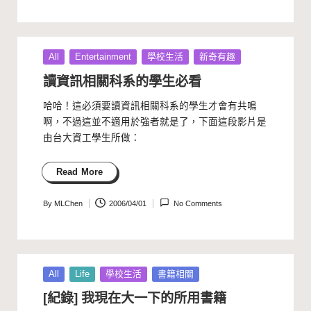
by
Posted
All
Entertainment
學校生活
新奇有趣
in
讀資訊相關科系的學生必看
哈哈！這必須要讀資訊相關科系的學生才會有共鳴
啊，不過這並不適用於強者就是了，下面這段影片是
由台大資工學生所做：
Read More
By
MLChen
2006/04/01
No Comments
Posted
by
Posted
All
Life
學校生活
書籍相關
in
[紀錄] 我現在大一下的所用書籍