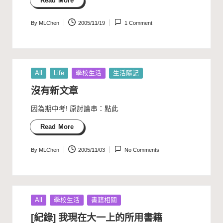
Read More
By
MLChen
2005/11/19
1 Comment
Posted
by
Posted
All
Life
學校生活
生活隨記
in
沒有新文章
因為期中考! 原討論串：點此
Read More
By
MLChen
2005/11/03
No Comments
Posted
by
Posted
All
學校生活
書籍相關
in
[紀錄] 我現在大一上的所用書籍