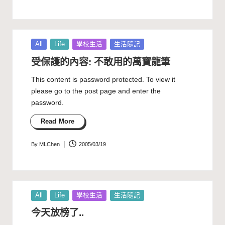
by
Posted
All
Life
學校生活
生活隨記
in
受保護的內容: 不敢用的萬寶龍筆
This content is password protected. To view it
please go to the post page and enter the
password.
Read More
By
MLChen
2005/03/19
Posted
by
Posted
All
Life
學校生活
生活隨記
in
今天放榜了..