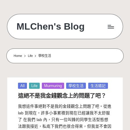
Skip
to
MLChen's Blog
content
Home
Life
學校生活
Posted
All
Life
Murmuring
學校生活
生活隨記
in
這絕不是我金錢觀念上的問題了吧？
我想這件事絕對不是我的金錢觀念上問題了吧。從進
lab 到現在，許多小事累積到現在已經讓我不太舒服
了 在我們 lab 內，只有一位叫鋒的同學生活型態想
法跟我接近，私底下我們也很合得來，但我並不會因