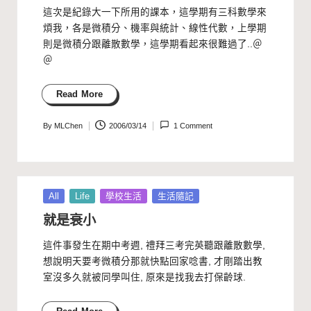
這次是紀錄大一下所用的課本，這學期有三科數學來
煩我，各是微積分、機率與統計、線性代數，上學期
則是微積分跟離散數學，這學期看起來很難過了..＠
＠
Read More
By
MLChen
2006/03/14
1 Comment
Posted
by
Posted
All
Life
學校生活
生活隨記
in
就是衰小
這件事發生在期中考週, 禮拜三考完英聽跟離散數學,
想說明天要考微積分那就快點回家唸書, 才剛踏出教
室沒多久就被同學叫住, 原來是找我去打保齡球.