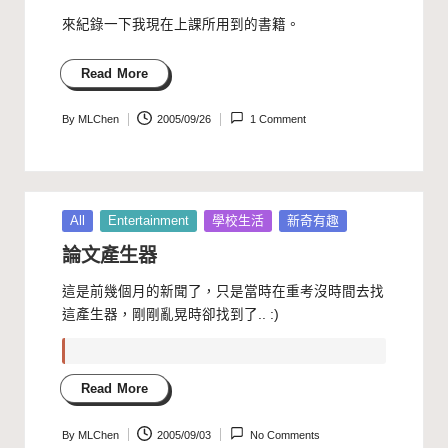
來紀錄一下我現在上課所用到的書籍。
Read More
By
MLChen
2005/09/26
1 Comment
Posted
by
Posted
All
Entertainment
學校生活
新奇有趣
in
論文產生器
這是前幾個月的新聞了，只是當時在重考沒時間去找
這產生器，剛剛亂晃時卻找到了.. :)
Read More
By
MLChen
2005/09/03
No Comments
Posted