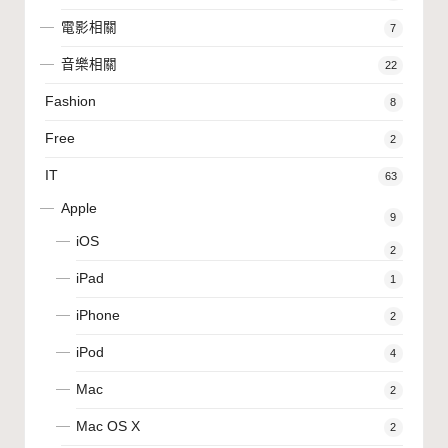
電影相關
7
音樂相關
22
Fashion
8
Free
2
IT
63
Apple
9
iOS
2
iPad
1
iPhone
2
iPod
4
Mac
2
Mac OS X
2