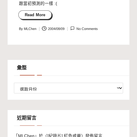
跟當初預測的一樣 :(
Read More
By
MLChen
2004/08/09
No Comments
Posted
by
彙整
彙
整
近期留言
「
MLChen
」於〈
[紀錄片] 紅色戒嚴
〉發佈留言