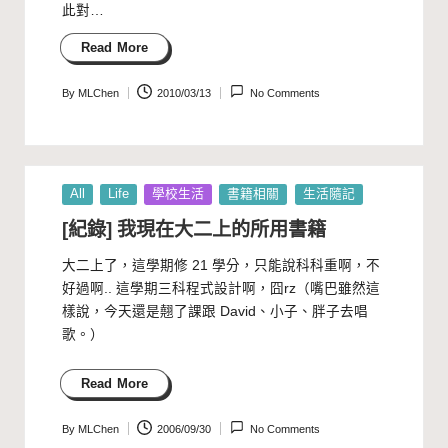
此對…
Read More
By
MLChen
2010/03/13
No Comments
Posted
by
Posted
All
Life
學校生活
書籍相關
生活隨記
in
[紀錄] 我現在大二上的所用書籍
大二上了，這學期修 21 學分，只能說科科重啊，不
好過啊.. 這學期三科程式設計啊，囧rz（嘴巴雖然這
樣說，今天還是翹了課跟
David
、
小子
、
胖子
去唱
歌。）
Read More
By
MLChen
2006/09/30
No Comments
Posted