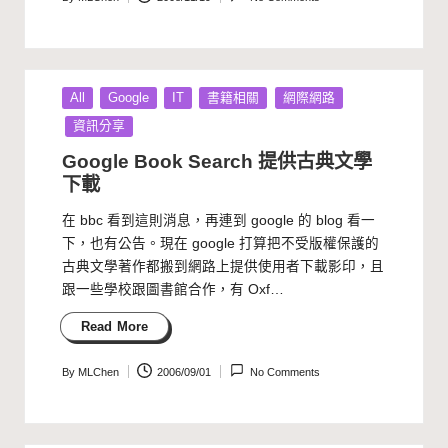
Posted
by
Posted
All
Google
IT
書籍相關
網際網路
in
資訊分享
Google Book Search 提供古典文學
下載
在 bbc 看到這則消息，再連到 google 的 blog 看一
下，也有公告。現在 google 打算把不受版權保護的
古典文學著作都搬到網路上提供使用者下載影印，且
跟一些學校跟圖書館合作，有 Oxf…
Read More
By
MLChen
2006/09/01
No Comments
Posted
by