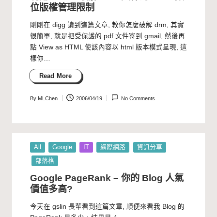
位版權管理限制
剛剛在 digg 讀到這篇文章, 教你怎麼破解 drm, 其實
很簡單, 就是把受保護的 pdf 文件寄到 gmail, 然後再
點 View as HTML 使該內容以 html 版本模式呈現, 這
樣你…
Read More
By
MLChen
2006/04/19
No Comments
Posted
by
Posted
All
Google
IT
網際網路
資訊分享
in
部落格
Google PageRank – 你的 Blog 人氣
價值多高?
今天在
gslin
長輩看到這篇
文章
, 順便來看我 Blog 的