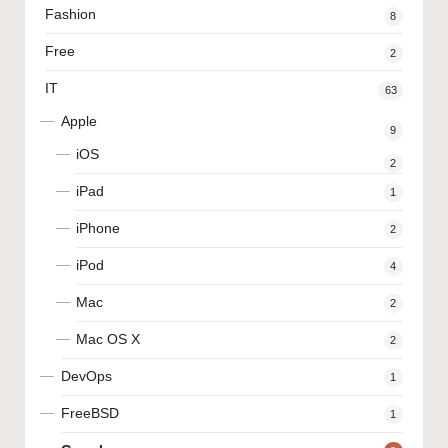
Fashion
8
Free
2
IT
63
Apple
9
iOS
2
iPad
1
iPhone
2
iPod
4
Mac
2
Mac OS X
2
DevOps
1
FreeBSD
1