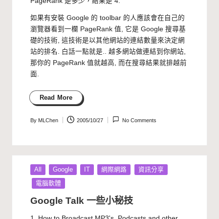
PageRank
是多少，結果是 4.
如果有安裝
Google
的 toolbar 的人應該會在自己的
瀏覽器看到一欄 PageRank 值, 它是 Google 搜尋基
礎的技術, 這技術是以其他網站的連結數量來決定網
站的排名. 白話一點就是.. 越多網站做連結到你網站,
那你的 PageRank 值就越高, 而在搜尋結果就排越前
面.
Read More
By
MLChen
2005/10/27
No Comments
Posted
by
Posted
All
Google
IT
網際網路
資訊分享
in
電腦軟體
Google Talk 一些小秘技
1. How to Broadcast MP3's, Podcasts and other