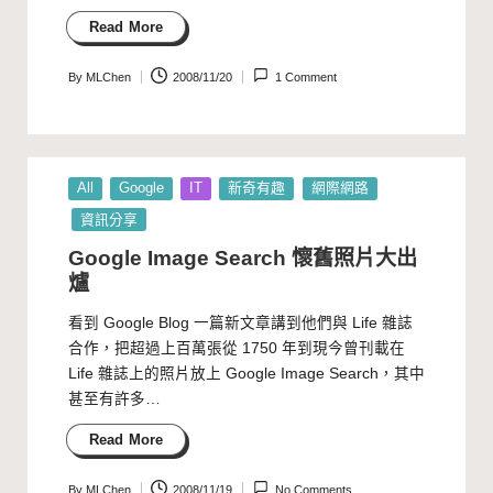
Read More
By
MLChen
2008/11/20
1 Comment
Posted
by
Posted
All
Google
IT
新奇有趣
網際網路
in
資訊分享
Google Image Search 懷舊照片大出
爐
看到 Google Blog 一篇新文章講到他們與 Life 雜誌
合作，把超過上百萬張從 1750 年到現今曾刊載在
Life 雜誌上的照片放上 Google Image Search，其中
甚至有許多…
Read More
By
MLChen
2008/11/19
No Comments