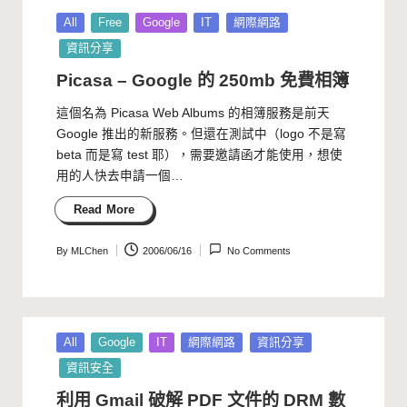
Posted
All
Free
Google
IT
網際網路
in
資訊分享
Picasa – Google 的 250mb 免費相簿
這個名為 Picasa Web Albums 的相簿服務是前天
Google 推出的新服務。但還在測試中（logo 不是寫
beta 而是寫 test 耶），需要邀請函才能使用，想使
用的人快去申請一個…
Read More
By
MLChen
2006/06/16
No Comments
Posted
by
Posted
All
Google
IT
網際網路
資訊分享
in
資訊安全
利用 Gmail 破解 PDF 文件的 DRM 數