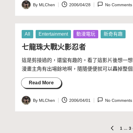
By
MLChen
2006/04/28
No Comments
Posted
by
Posted
All
Entertainment
動漫電玩
新奇有趣
in
七龍珠大戰火影忍者
這是剪接過的，還蠻有趣的。看了這影片後想一想
漫畫主角有出場餘地啊，隨隨便便就可以轟掉整個
Read More
By
MLChen
2006/04/01
No Comments
Posted
by
文
1
...
3
PREVIOUS