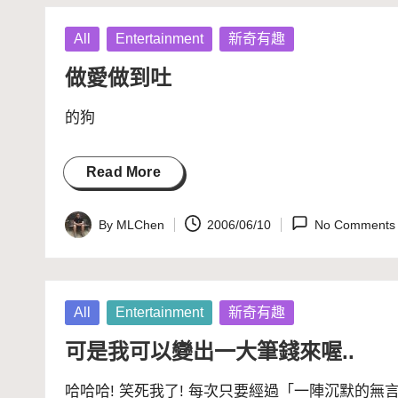
Posted
All
Entertainment
新奇有趣
in
做愛做到吐
的狗
Read More
By
MLChen
2006/06/10
No Comments
Posted
by
Posted
All
Entertainment
新奇有趣
in
可是我可以變出一大筆錢來喔..
哈哈哈! 笑死我了! 每次只要經過「一陣沉默的無