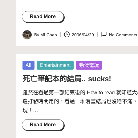
Read More
By
MLChen
2006/04/29
No Comments
Posted
by
Posted
All
Entertainment
動漫電玩
in
死亡筆記本的結局.. sucks!
雖然在看過第一部結束後的 How to read 
遣打發時間用的，看過一堆漫畫結局也沒啥不滿，
現！…
Read More