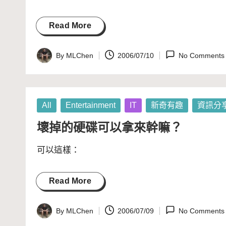
Read More
By
MLChen
2006/07/10
No Comments
Posted
by
Posted
All
Entertainment
IT
新奇有趣
資訊分
in
壞掉的硬碟可以拿來幹嘛？
可以這樣：
Read More
By
MLChen
2006/07/09
No Comments
Posted