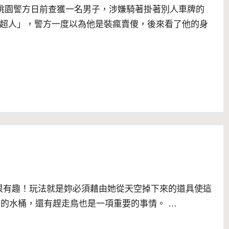
 桃園警方日前查獲一名男子，涉嫌騎著掛著別人車牌的
超人」，警方一度以為他是裝瘋賣傻，後來看了他的身
下.. 很有趣！玩法就是妳必須藉由她從天空掉下來的道具使這
用你的水桶，還有趕走鳥也是一項重要的事情。 …