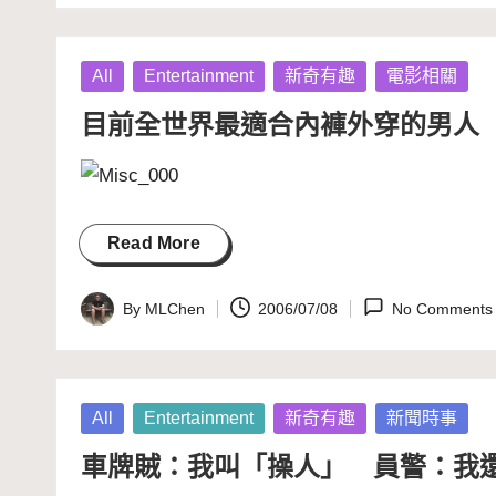
by
Posted
All
Entertainment
新奇有趣
電影相關
in
目前全世界最適合內褲外穿的男人
Read More
By
MLChen
2006/07/08
No Comments
Posted
by
Posted
All
Entertainment
新奇有趣
新聞時事
in
車牌賊：我叫「操人」 員警：我