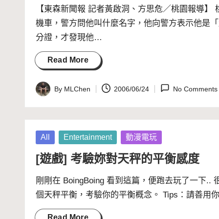
【東森新聞報 記者黃啟洞、方思危／桃園報導】
機車，警方問他叫什麼名字，他向警方表示他是「
分證，才發現他…
Read More
By
MLChen
2006/06/24
No Comments
Posted
by
Posted
All
Entertainment
動漫電玩
in
[遊戲] 考驗妳對天秤的平衡感度
剛剛在 BoingBoing 看到這篇，便跑去玩了一
個天秤平衡，考驗你的平衡概念。 Tips：請善
Read More