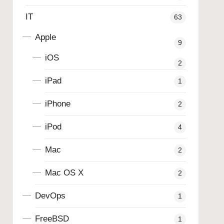
IT
63
Apple
9
iOS
2
iPad
1
iPhone
2
iPod
4
Mac
2
Mac OS X
2
DevOps
1
FreeBSD
1