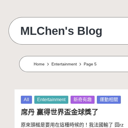
Skip
to
MLChen's Blog
content
Home
Entertainment
Page 5
Posted
All
Entertainment
新奇有趣
運動相關
in
席丹 贏得世界盃金球獎了
原來頭槌是要用在這種時候的！我法國輸了 囧rz