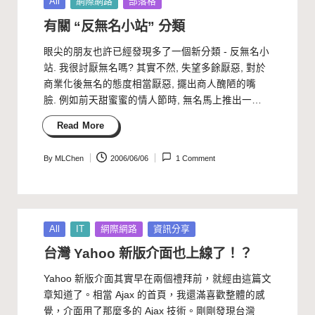
Posted
All
網際網路
部落格
in
有關 “反無名小站” 分類
眼尖的朋友也許已經發現多了一個新分類 - 反無名小
站. 我很討厭無名嗎? 其實不然, 失望多餘厭惡, 對於
商業化後無名的態度相當厭惡, 擺出商人醜陋的嘴
臉. 例如前天甜蜜蜜的情人節時, 無名馬上推出一…
Read More
By
MLChen
2006/06/06
1 Comment
Posted
by
Posted
All
IT
網際網路
資訊分享
in
台灣 Yahoo 新版介面也上線了！？
Yahoo 新版介面其實早在兩個禮拜前，就經由這篇文
章知道了。相當 Ajax 的首頁，我還滿喜歡整體的感
覺，介面用了那麼多的 Ajax 技術。剛剛發現台灣