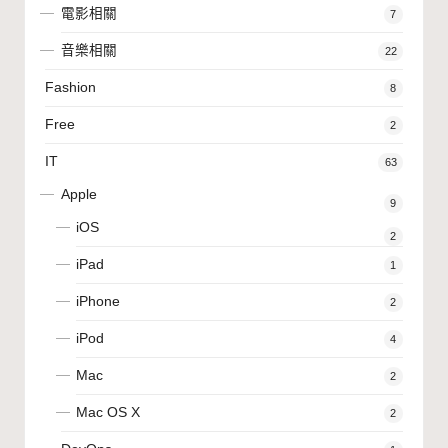
電影相關
7
音樂相關
22
Fashion
8
Free
2
IT
63
Apple
9
iOS
2
iPad
1
iPhone
2
iPod
4
Mac
2
Mac OS X
2