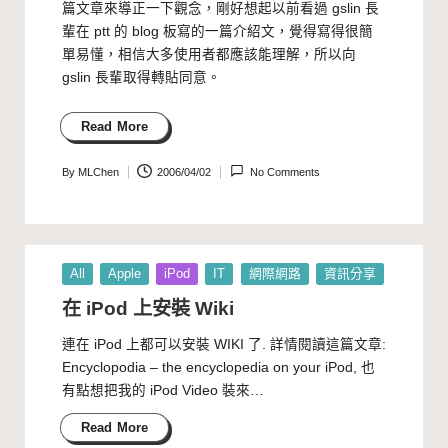
篇文章來導正一下觀念，剛好想起以前看過
gslin
長
輩在
ptt
的 blog 板寫的一篇介紹文，覺得寫得很簡
單易懂，相信大多使用者都應該能理解，所以向
gslin 長輩取得轉貼同意。
Read More
By
MLChen
2006/04/02
No Comments
Posted
by
Posted
All
Apple
iPod
IT
網際網路
資訊分享
in
在 iPod 上安裝 Wiki
連在 iPod 上都可以安裝 WIKI 了. 詳情閱讀這篇文章:
Encyclopodia – the encyclopedia on your iPod, 也
有點想把我的 iPod Video 裝來…
Read More