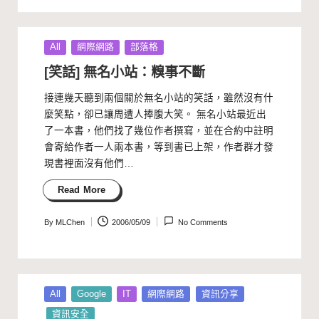
Posted
All
網際網路
部落格
in
[笑話] 無名小站：糗事不斷
接連幾天聽到兩個關於無名小站的笑話，雖然沒有什
麼笑點，卻已讓周遭人捧腹大笑。 無名小站最近出
了一本書，他們找了幾位作者撰寫，並在合約中註明
會寄給作者一人兩本書，等到書已上架，作者群才發
現書裡面沒有他們…
Read More
By
MLChen
2006/05/09
No Comments
Posted
by
Posted
All
Google
IT
網際網路
資訊分享
in
資訊安全