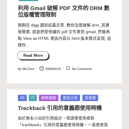
利用 Gmail 破解 PDF 文件的 DRM 數
位版權管理限制
剛剛在 digg 讀到這篇文章, 教你怎麼破解 drm, 其實
很簡單, 就是把受保護的 pdf 文件寄到 gmail, 然後再
點 View as HTML 使該內容以 html 版本模式呈現, 這
樣你…
Read More
By
MLChen
2006/04/19
No Comments
Posted
by
Posted
All
IT
網際網路
資訊分享
部落格
in
Trackback 引用的意義跟使用時機
由於無名小站的引用設計，常誤導使用者對
「trackback」引用的意義跟使用時機。一直想來寫