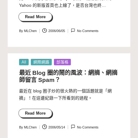
Yahoo 的新版首頁也上線了，是否台灣也終…
Read More
By
MLChen
2006/06/05
No Comments
Posted
by
Posted
All
網際網路
部落格
in
最近 Blog 圈的鬧的風波：網摘、網摘
師留言 Spam？
最近在 blog 圈子炒的很火熱的一個話題就是「網
摘」！在這邊紀錄一下所看到的過程。
Read More
By
MLChen
2006/05/14
No Comments
Posted
by