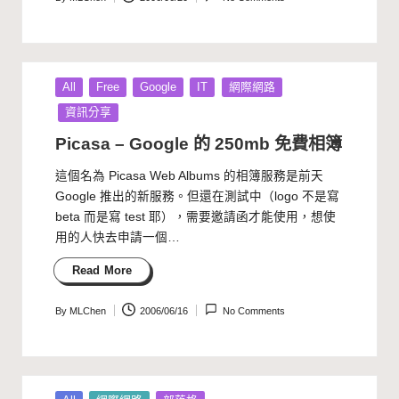
Posted
by
Posted
All
Free
Google
IT
網際網路
in
資訊分享
Picasa – Google 的 250mb 免費相簿
這個名為 Picasa Web Albums 的相簿服務是前天
Google 推出的新服務。但還在測試中（logo 不是寫
beta 而是寫 test 耶），需要邀請函才能使用，想使
用的人快去申請一個…
Read More
By
MLChen
2006/06/16
No Comments
Posted
by