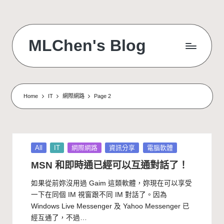
Skip
to
MLChen's Blog
content
Home
IT
網際網路
Page 2
Posted
All
IT
網際網路
資訊分享
電腦軟體
in
MSN 和即時通已經可以互通對話了！
如果從前妳沒用過 Gaim 這類軟體，妳現在可以享受
一下在同個 IM 視窗跟不同 IM 對話了。因為
Windows Live Messenger 及 Yahoo Messenger 已
經互通了，不過…