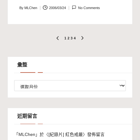
By
MLChen
2006/03/24
No Comments
Posted
by
文
1
2
3
4
PREVIOUS
NEXT
PAGE
PAGE
章
分
彙整
頁
彙
整
近期留言
「
MLChen
」於〈
[紀錄片] 紅色戒嚴
〉發佈留言