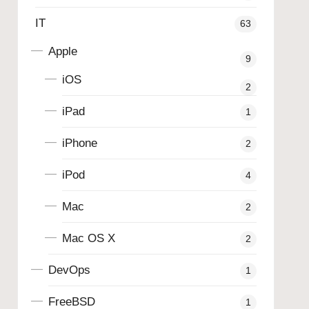
IT
63
Apple
9
iOS
2
iPad
1
iPhone
2
iPod
4
Mac
2
Mac OS X
2
DevOps
1
FreeBSD
1