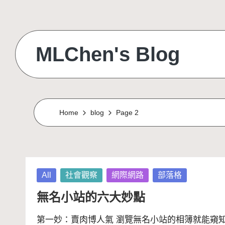
Skip
to
MLChen's Blog
content
Home
blog
Page 2
Posted
All
社會觀察
網際網路
部落格
in
無名小站的六大妙點
第一妙：賣肉博人氣 瀏覽無名小站的相簿就能窺