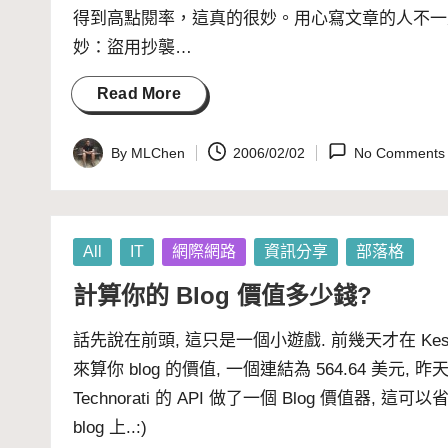
得到高點閱率，這真的很妙。用心寫文章的人不一
妙：盜用抄襲…
Read More
By
MLChen
2006/02/02
No Comments
Posted
by
Posted
All
IT
網際網路
資訊分享
部落格
in
計算你的 Blog 價值多少錢?
話先說在前頭, 這只是一個小遊戲. 前幾天才在
Ke
來算你 blog 的價值, 一個連結為 564.64 美元, 
Technorati 的 API 做了一個 Blog 價值器, 
blog 上..:)