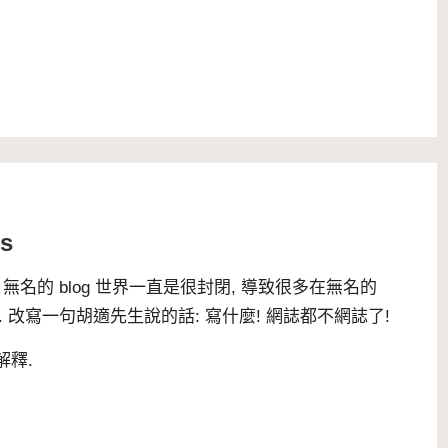
s
, 無名的 blog 世界一直是很封閉, 導致很多在無名的
資訊. 改寫一句胡適先生說的話: 寫什麼! 網誌都不網誌了!
解釋
.