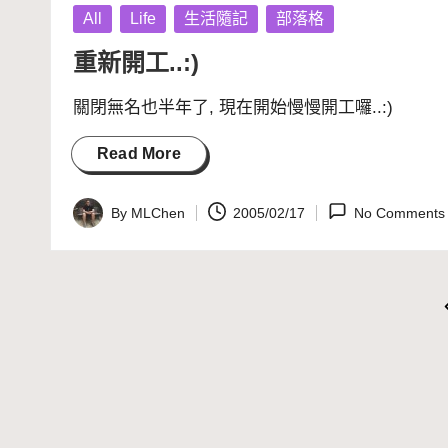
Posted
All
Life
生活隨記
部落格
in
重新開工..:)
關閉無名也半年了, 現在開始慢慢開工囉..:)
Read More
By
MLChen
2005/02/17
No Comments
Posted
by
文
P
章
分
頁