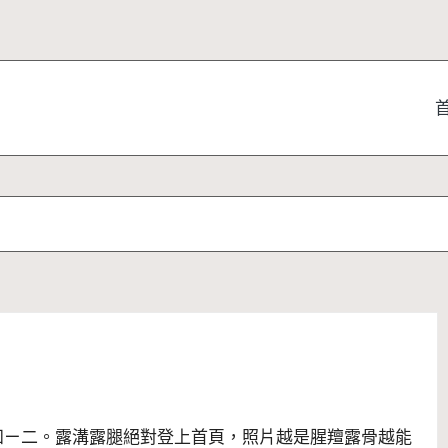
知ㄧ二。露溝露腿絕對登上首頁，照片越是腥羶露骨越能