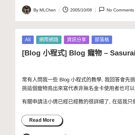
By
MLChen
2005/10/08
No Comments
Posted
by
Posted
All
網際網路
資訊分享
部落格
in
[Blog 小程式] Blog 寵物 – Sasur
常有人問我一些 Blog 小程式的教學, 我回答會
挑這個寵物鳥出來寫代表非無名金卡使用者也可以
有關申請法
小倩
已經已經教的很詳細了, 在這我只
Read More