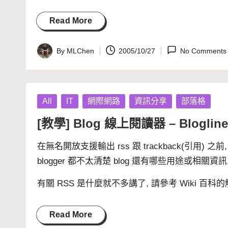
Read More
By
MLChen
2005/10/27
No Comments
Posted
by
Posted
All
IT
網際網路
資訊分享
部落格
in
[教學] Blog 線上閱讀器 – Blogline
在
無名
開放支援輸出
rss
跟
trackback
(引用) 之前
blogger 都不太清楚 blog 還有哪些用途或相關
有關 RSS 是什麼就不多講了, 請參考
Wiki
百科的
Read More