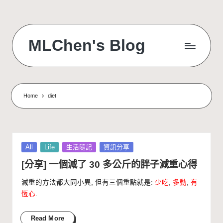
Skip
to
MLChen's Blog
content
Home
diet
Posted
All
Life
生活隨記
資訊分享
in
[分享] 一個減了 30 多公斤的胖子減重心得
減重的方法都大同小異, 但有三個重點就是:
少吃
,
多動
,
有
恆心
.
Read More