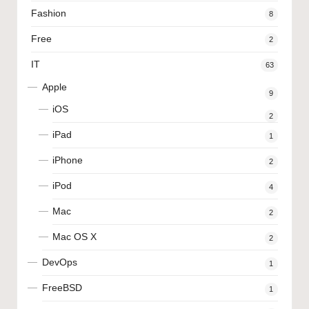
Fashion
8
Free
2
IT
63
Apple
9
iOS
2
iPad
1
iPhone
2
iPod
4
Mac
2
Mac OS X
2
DevOps
1
FreeBSD
1