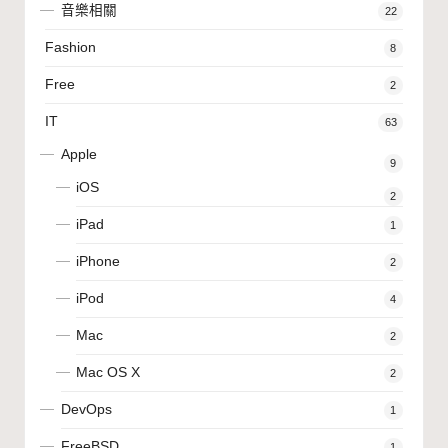
音樂相關
22
Fashion
8
Free
2
IT
63
Apple
9
iOS
2
iPad
1
iPhone
2
iPod
4
Mac
2
Mac OS X
2
DevOps
1
FreeBSD
1