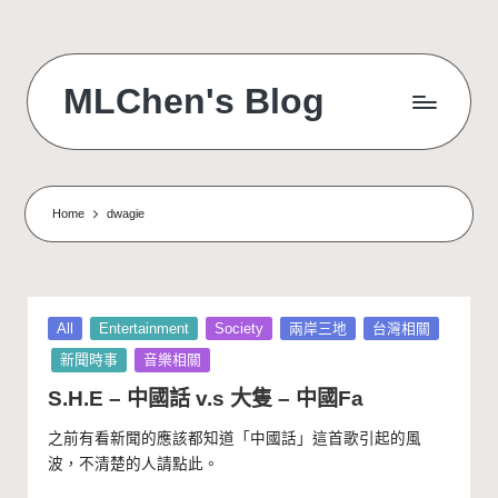
Skip
to
MLChen's Blog
content
Home
dwagie
Posted
All
Entertainment
Society
兩岸三地
台灣相關
in
新聞時事
音樂相關
S.H.E – 中國話 v.s 大隻 – 中國Fa
之前有看新聞的應該都知道「中國話」這首歌引起的風
波，不清楚的人請點
此
。