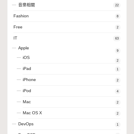
音樂相關
22
Fashion
8
Free
2
IT
63
Apple
9
iOS
2
iPad
1
iPhone
2
iPod
4
Mac
2
Mac OS X
2
DevOps
1