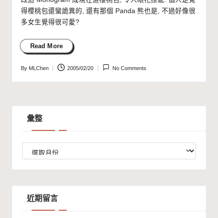
得櫻桃包還蠻詭異的, 還有那個 Panda 熊也是, 不過好像很
多女生覺得很可愛?
Read More
By
MLChen
2005/02/20
No Comments
Posted
by
彙整
彙
整
近期留言