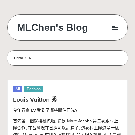
Skip
to
MLChen's Blog
content
Home
lv
Posted
All
Fashion
in
Louis Vuitton 秀
今年春夏 LV 受到了哪些關注目光?
首先第一個就櫻桃包啦, 這是 Marc Jacobs 第二次跟村上
隆合作, 在台灣現在已經可以訂購了, 這次村上隆還是一樣
改造 Monogram 成現在這櫻桃包, 令人眼花撩亂. 個人是覺