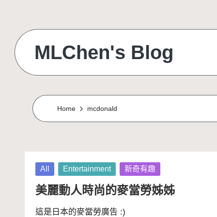
Skip
to
MLChen's Blog
content
Home
mcdonald
Posted
All
Entertainment
新奇有趣
in
美麗動人時尚的麥當勞姊姊
這是日本的麥當勞廣告 :)