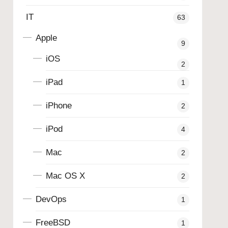
IT
63
Apple
9
iOS
2
iPad
1
iPhone
2
iPod
4
Mac
2
Mac OS X
2
DevOps
1
FreeBSD
1