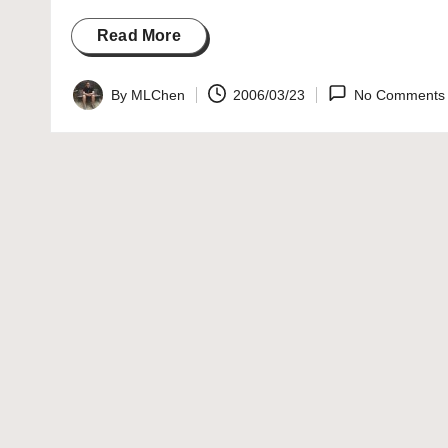
Read More
By
MLChen
2006/03/23
No Comments
Posted
by