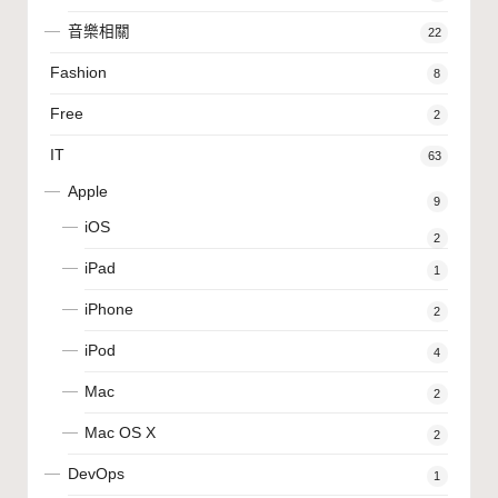
音樂相關
22
Fashion
8
Free
2
IT
63
Apple
9
iOS
2
iPad
1
iPhone
2
iPod
4
Mac
2
Mac OS X
2
DevOps
1