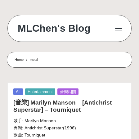
Skip
to
MLChen's Blog
content
Home
metal
Posted
All
Entertainment
音樂相關
in
[音樂] Marilyn Manson – [Antichrist
Superstar] – Tourniquet
歌手: Marilyn Manson
專輯: Antichrist Superstar(1996)
歌曲: Tourniquet