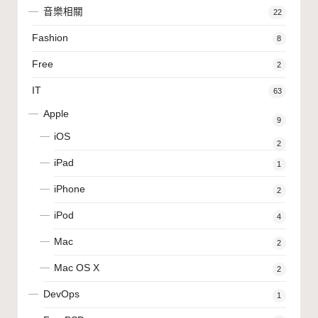
音樂相關
22
Fashion
8
Free
2
IT
63
Apple
9
iOS
2
iPad
1
iPhone
2
iPod
4
Mac
2
Mac OS X
2
DevOps
1