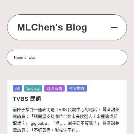
Skip
to
MLChen's Blog
content
Home
tvbs
Posted
All
Society
政治時事
社會觀察
in
TVBS 民調
前陣子接到一通表明是 TVBS 民調中心的電話， 聲音甜美
電訪員：「請問您支持哪位台北市長候選人？宋楚瑜或郝
龍斌？」 gigibaba：「呃……謝長廷不算嗎？」 聲音甜美
電訪員：「不好意思，謝先生不在…